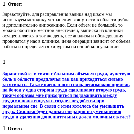
Ответ:
Здравствуйте, для расправления валика над швом мы
используем методику устранения втянутости в области рубца
и дополнительно липосакцию. Если объем не большой, то
можно обойтись местной анестезией, выписка из клиники
осуществляется в тот же день, все анализы и обследования
проводятся у нас в клинике, цена операции зависит от объема
работы и определяется хирургом на очной консультации
Здравствуйте, в связи с большим объемом груди, чувствую
боль в области предплечья так как приходиться сильно
затягивать. Также очень плохо сплю, невозможно прилечь
на бочок у одна сторона груди сдавливают вторую грудь,
таким образом мне приходиться подлаживать между
грудями полотенце, что создает неудобства при
нормальном сне. В связи с этим хотелось бы уменьшить
грудь. Сколько будет данная операция по уменьшению
груди и удалению дополнительных долек молочных желез?
Ответ: