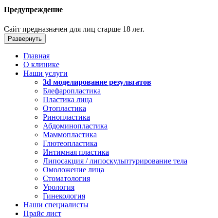
Предупреждение
Сайт предназначен для лиц старше 18 лет.
Развернуть
Главная
О клинике
Наши услуги
3d моделирование результатов
Блефаропластика
Пластика лица
Отопластика
Ринопластика
Абдоминопластика
Маммопластика
Глютеопластика
Интимная пластика
Липосакция / липоскульптурирование тела
Омоложение лица
Стоматология
Урология
Гинекология
Наши специалисты
Прайс лист